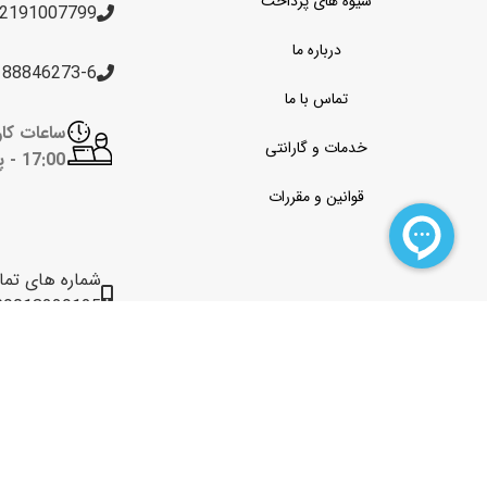
شیوه های پرداخت
2191007799
درباره ما
188846273-6
تماس با ما
خدمات و گارانتی
17:00 -
پن
قوانین و مقررات
شماره های تم
09013229125
09031882223
09199229436