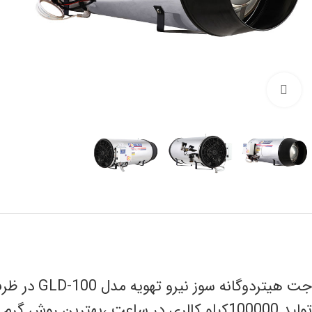
Click to enlarge
تولید 100000کیلو کالری در ساعت ،بهترین روش گرم کردن مرغداری ها ،دامداری ها،گلخانه ها و سالن های صنعتی و پروژه های ساختمانی می باشد.