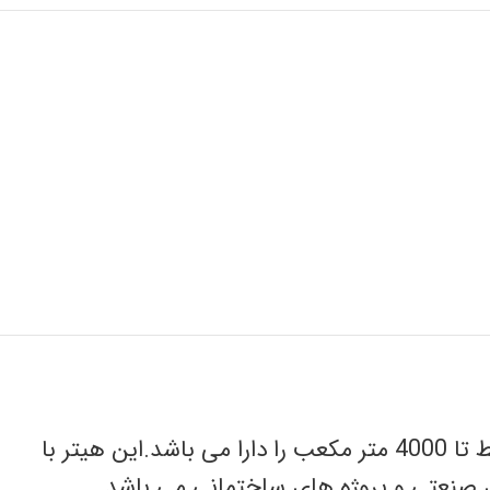
جت هیتردوگانه سوز نیرو تهویه مدل GLD-100 در ظرفیت 116 کیلو وات تولید شده و قابلیت گرمایش محیط تا 4000 متر مکعب را دارا می باشد.این هیتر با