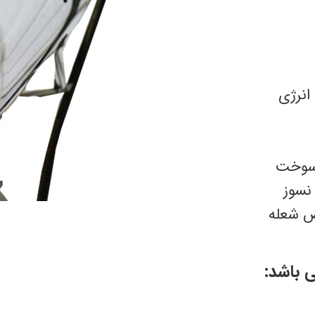
نرژی
 سوخت
نسوز
ص شعله
 باشد: