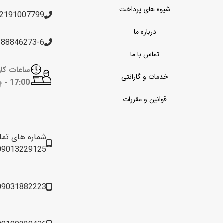
شیوه های پرداخت
2191007799
درباره ما
188846273-6
تماس با ما
خدمات و گارانتی
17:00 -
پن
قوانین و مقررات
شماره های تم
09013229125
09031882223