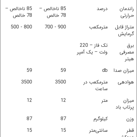
راندمان
درصد
85 ناخالص –
85 ناخالص –
حرارتی
78 خالص
78 خالص
متراژ قابل
مترمکعب
900 - 700
800 - 500
گرمایش
برق
تک فاز – 220
مصرفی
ولت – یک آمپر
هیتر
میزان صدا
db
59
59
هوادهی
مترمکعب در
3500
3500
ساعت
میزان
متر
12
12
پرتاب باد
وزن
کیلوگرم
87
87
قطر
سانتی‌متر
15
15