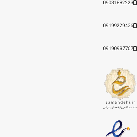
09031882223
09199229436
09190987767