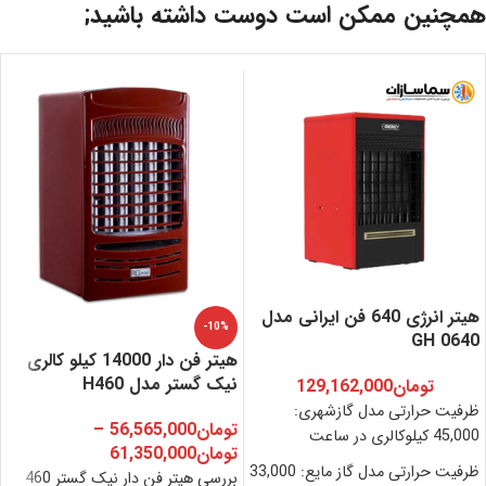
همچنین ممکن است دوست داشته باشید;
هیتر انرژی 640 فن ایرانی مدل
-10%
GH 0640
هیتر فن دار 14000 کیلو کالری
نیک گستر مدل H460
تومان
129,162,000
ظرفیت حرارتی مدل گازشهری:
تومان
56,565,000
–
45,000 کیلوکالری در ساعت
تومان
61,350,000
ظرفیت حرارتی مدل گاز مایع: 33,000
بررسی هیتر فن دار نیک گستر 460