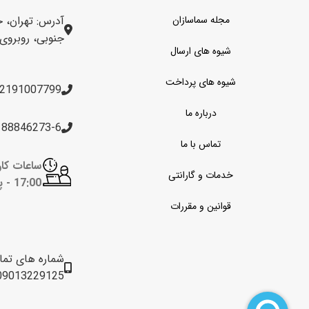
مجله سماسازان
آدرس: تهران، خ
جنوبی، روبروی برج 
شیوه های ارسال
شیوه های پرداخت
2191007799
درباره ما
188846273-6
تماس با ما
خدمات و گارانتی
17:00 -
پن
قوانین و مقررات
شماره های تم
09013229125