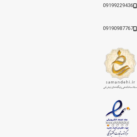
09199229436
09190987767