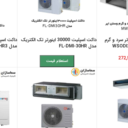
ت 24000 اینورتر سرد و گرم
داکت اسپلیت 30000 اینورتر تک الکتریک
مدل FL-DMI-30HR
مدل GCD-30K6HR3
272,
استعلام قیمت