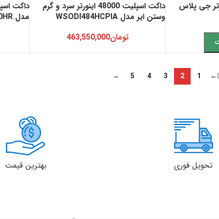
یت 48000 اینورتر جی پلاس
داکت اسپلیت 48000 اینورتر سرد و گرم
وستن ایر مدل WSODI484HCPIA
مدل FL-DMI-60HR
تومان
463,550,000
ت
→
5
4
3
2
1
←
تحویل فوری
بهترین قیمت