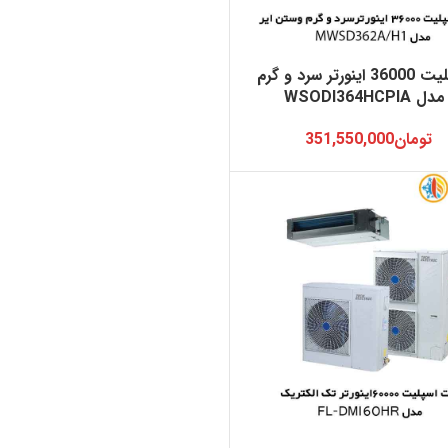
داکت اسپلیت 36000 اینورتر سرد و گرم
WSODI364HC
تومان
351,550,000