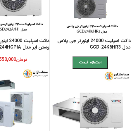
داکت اسپلیت 24000 اینورتر جی پلاس
داکت اسپلی
مدل GCD-24K6HR3
وستن ایر مدل WSODI244HCPIA
تومان
550,000
استعلام قیمت