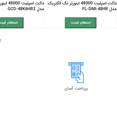
داکت اسپلیت 48000 اینورتر تک الکتریک
داکت اسپل
مدل FL-DMI-48HR
مدل GCD-48K6HR3
استعلام قیمت
استعلام قیم
پرداخت آسان