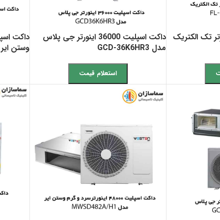
یت 36000 اینورتر تک الکتریک
داکت اسپلیت 36000 اینورتر جی پلاس
مدل GCD-36K6HR3
وستن ایر مدل PIA
ت
استعلام قیمت