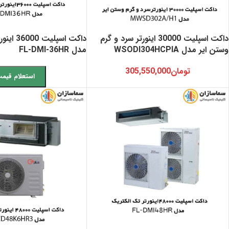
داکت اسپلیت 30000 اینورتر سرد و گرم
داکت اسپل
وستن ایر مدل WSODI304HCPIA
مدل FL-DMI-36HR
تومان
305,550,000
استعلام قیم