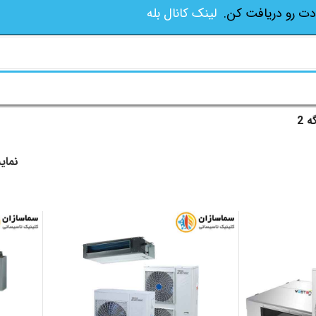
دت رو دریافت کن.
لینک کانال بله
ه 2
نما