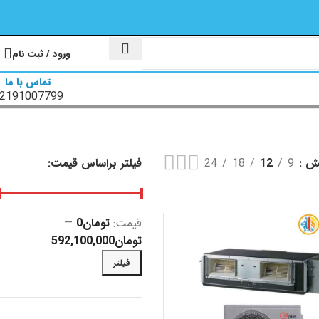
ورود / ثبت نام
تماس با ما
2191007799
یش
9
12
18
24
فیلتر براساس قیمت:
قیمت:
تومان0
—
تومان592,100,000
فیلتر