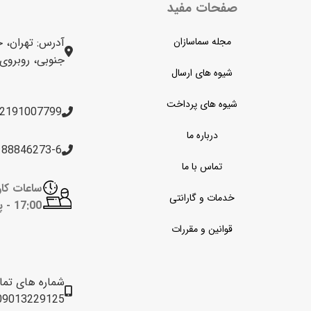
صفحات مفید
مجله سماسازان
آدرس: تهران، خ
جنوبی، روبروی برج 
شیوه های ارسال
شیوه های پرداخت
2191007799
درباره ما
188846273-6
تماس با ما
خدمات و گارانتی
17:00 -
پن
قوانین و مقررات
شماره های تم
09013229125