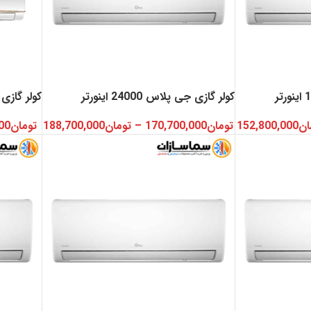
کولر گازی جی پلاس 24000 اینورتر
کولر گازی
ان
152,800,000
تومان
170,700,000
–
تومان
188,700,000
تومان
00