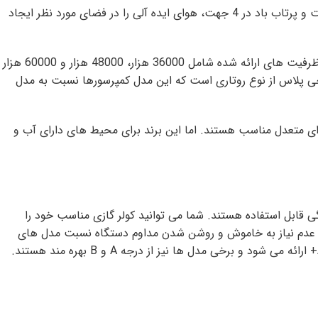
با عملکرد دوگانه سرمایشی و گرمایش برای هر دو فصل مناسب هستند و با داشتن سیستم حرکت و پرتاب باد در 4 جهت، هوای ایده آلی را در فضای مورد نظر ایجاد
تفاوت مدل های مختلف ایستاده جی پلاس در توان و ظرفیت، کمپرسور به کار رفته و گرید انرژی است که رایج ترین ظرفیت های ارائه شده شامل 36000 هزار، 48000 هزار و 60000 هزار
ی پلاس از نوع روتاری است که این مدل کمپرسورها نسبت به مدل
ی متعدل مناسب هستند. اما این برند برای محیط های دارای آب و
 قابل استفاده هستند. شما می توانید کولر گازی مناسب خود را
دلیل عدم نیاز به خاموش و روشن شدن مداوم دستگاه نسبت مدل های
روتاری کمتر است. از دیگر ویژگی های اسپلیت های این برند می توان به درجه انرژی آن اشاره کرد که مدل جدید و امروزی آن با گرید انرژی A+ ارائه می شود و برخی مدل ها نیز از درجه A و B بهره مند هستند.