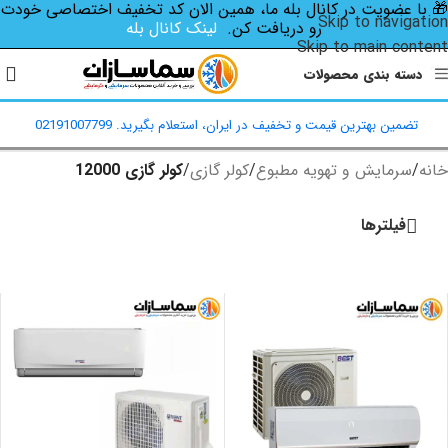
🎁 با عضویت در کانال بله ما، همین الان کد تخفیف اختصاصی‌ خودت
Skip to navigation
رو دریافت کن.
لینک کانال بله
Skip to main content
دسته بندی محصولات
تضمین بهترین قیمت و تخفیف در ایران، استعلام بگیرید. 02191007799
خانه
/
سرمایش و تهویه مطبوع
/
کولر گازی
/
کولر گازی 12000
فیلترها