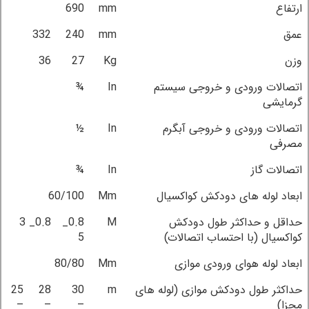
ارتفاع
mm
690
عمق
mm
240
332
وزن
Kg
27
36
اتصالات ورودی و خروجی سیستم
In
¾
گرمایشی
اتصالات ورودی و خروجی آبگرم
In
½
مصرفی
اتصالات گاز
In
¾
ابعاد لوله های دودکش کواکسیال
Mm
60/100
حداقل و حداکثر طول دودکش
M
0.8_
0.8_ 3
کواکسیال (با احتساب اتصالات)
5
ابعاد لوله هوای ورودی موازی
Mm
80/80
حداکثر طول دودکش موازی (لوله های
m
30
28
25
مجزا)
–
–
–