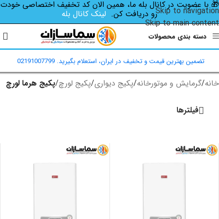
🎁 با عضویت در کانال بله ما، همین الان کد تخفیف اختصاصی‌ خودت
Skip to navigation
رو دریافت کن.
لینک کانال بله
Skip to main content
دسته بندی محصولات
تضمین بهترین قیمت و تخفیف در ایران، استعلام بگیرید. 02191007799
خانه
/
گرمایش و موتورخانه
/
پکیج دیواری
/
پکیج لورچ
/
پکیج هرما لورچ
فیلترها