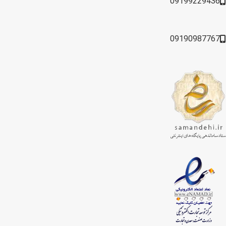
09199229436
09190987767