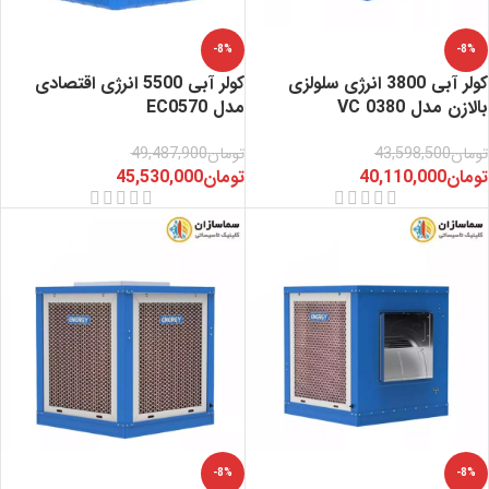
-8%
-8%
کولر آبی 3800 انرژی سلولزی
کولر آبی 5500 انرژی اقتصادی
بالازن مدل VC 0380
مدل EC0570
تومان
43,598,500
تومان
49,487,900
تومان
40,110,000
تومان
45,530,000
-8%
-8%