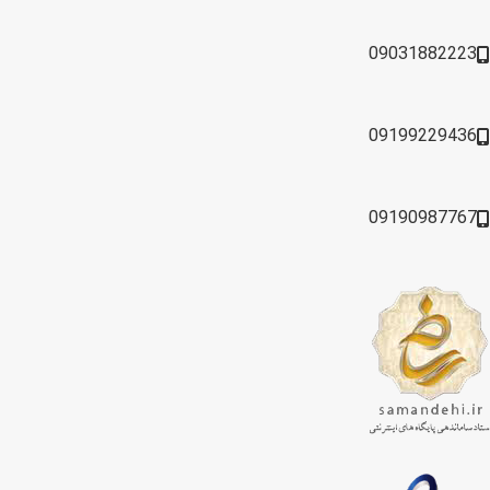
09031882223
09199229436
09190987767