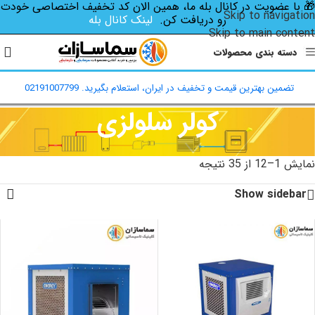
🎁 با عضویت در کانال بله ما، همین الان کد تخفیف اختصاصی‌ خودت
Skip to navigation
رو دریافت کن.
لینک کانال بله
Skip to main content
دسته بندی محصولات
تضمین بهترین قیمت و تخفیف در ایران، استعلام بگیرید. 02191007799
کولر سلولزی
خانه
/
محصولات برچسب خورده “کولر سلولزی”
نمایش 1–12 از 35 نتیجه
Show sidebar