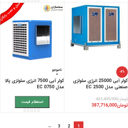
ناموجو
-8%
د
کولر آبی 25000 انرژی سلولزی
کولر آبی 7500 انرژی سلولزی پالا
صنعتی مدل EC 2500
مدل EC 0750
تومان
421,430,900
استعلام قیمت
تومان
387,716,000
→
3
2
1