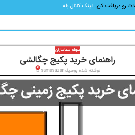
دت رو دریافت کن.
لینک کانال بله
مجله سماسازان
راهنمای خرید پکیج چگالشی
0
نوشته شده بوسیله
samasazan