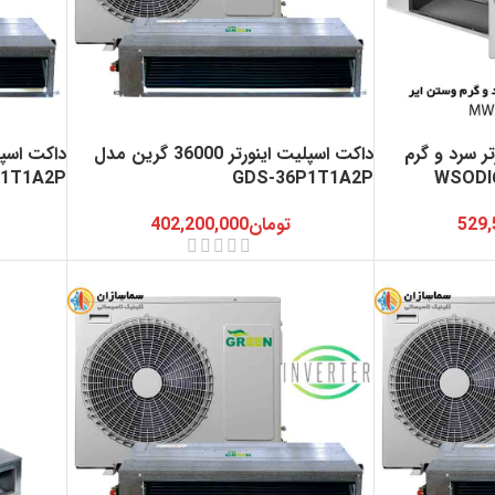
ت 60000 اینورتر سرد و گرم
داکت اسپلیت اینورتر 36000 گرین مدل
P1T1A2P
GDS-36P1T1A2P
529,
تومان
402,200,000