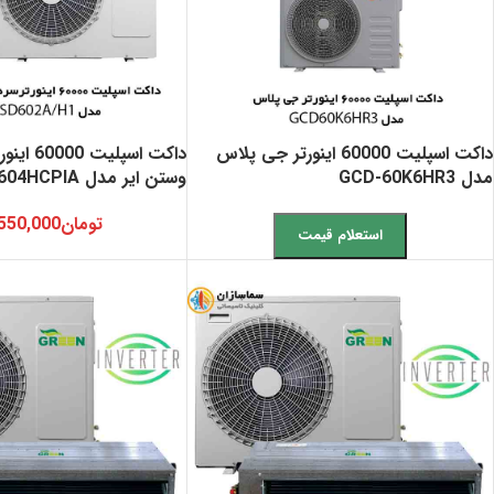
داکت اسپلیت 60000 اینورتر جی پلاس
داکت اسپلی
مدل GCD-60K6HR3
وستن ایر مدل WSODI604HCPIA
تومان
550,000
استعلام قیمت