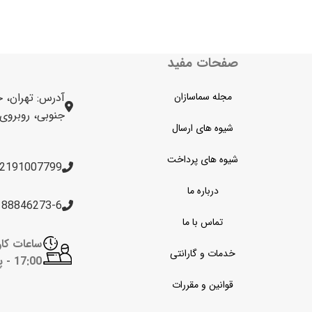
صفحات مفید
مجله سماسازان
آدرس: تهران، خ
جنوبی، روبروی برج 
شیوه های ارسال
شیوه های پرداخت
2191007799
درباره ما
188846273-6
تماس با ما
خدمات و گارانتی
17:00 -
پن
قوانین و مقررات