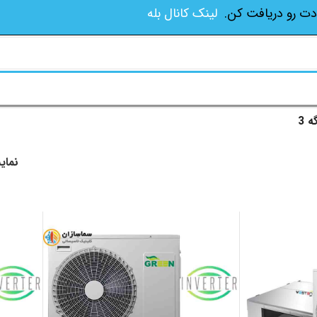
دت رو دریافت کن.
لینک کانال بله
ه 3
نما