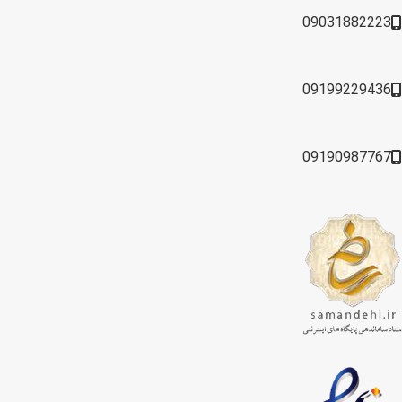
09031882223
09199229436
09190987767