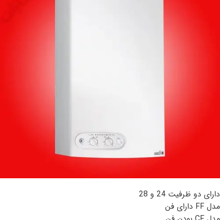
دارای دو ظرفیت 24 و 28
مدل FF دارای فن
مدل CF بودن فن