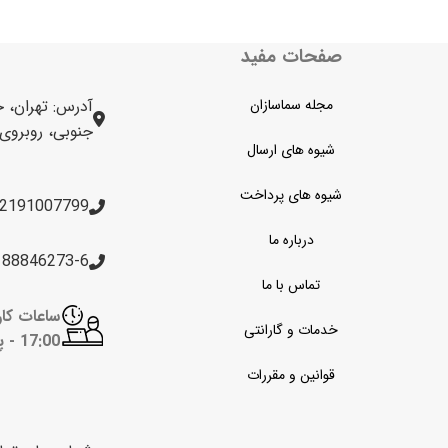
صفحات مفید
مجله سماسازان
آدرس: تهران، خ
جنوبی، روبروی برج 
شیوه های ارسال
شیوه های پرداخت
2191007799
درباره ما
188846273-6
تماس با ما
خدمات و گارانتی
17:00 -
پن
قوانین و مقررات