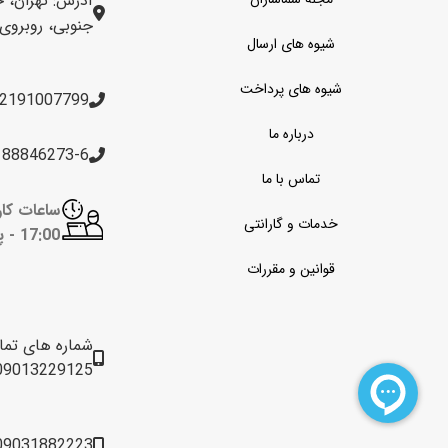
آدرس: تهران، خ
جنوبی، روبروی برج 
شیوه های ارسال
شیوه های پرداخت
2191007799
درباره ما
188846273-6
تماس با ما
خدمات و گارانتی
17:00 -
پن
قوانین و مقررات
شماره های تم
09013229125
09031882223