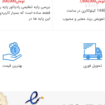
تومان
7,600,000
تومان
200,000
بررسی پایه تنظیمی رادیاتور پایه ر
قطعه ساده است که بسیار کاربردی
این پایه ها در
ی تعویض برند معتبر و محبوب
 برابر زنگ زدگی به دلیل بهره
لی استر
دارد ملی ایران
سه
شش
یک
ماه
ماه
سال
تحویل فوری
بهترین قیمت