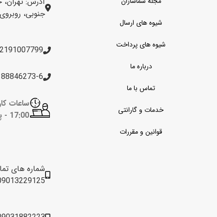
مجله سماسازان
آدرس: تهران، خ
جنوبی، روبروی برج 
شیوه های ارسال
شیوه های پرداخت
2191007799
درباره ما
188846273-6
تماس با ما
خدمات و گارانتی
17:00 -
پن
قوانین و مقررات
شماره های تم
09013229125