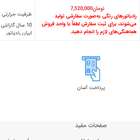
تومان
7,520,000
ظرفیت حرارتی 1440 کیلوکالری در ساعت
رادیاتورهای رنگی به‌صورت سفارشی تولید
می‌شوند، برای ثبت سفارش لطفاً با واحد فروش
10 سال گارانت
هماهنگی‌های لازم را انجام دهید.
ایران رادیاتور
دوام و مقاومت در
دید
یک
سه
شش
یک
مندی از پوشش پ
کلی
ماه
ماه
ماه
سال
دارای نشان استان
دید
یک
کلی
ماه
پرداخت آسان
صفحات مفید