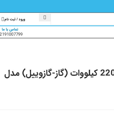
ورود / ثبت نام
تماس با ما
2191007799
مشعل دوگانه سوز پارس مشعل 220 کیلووات (گاز-گازوییل) مدل