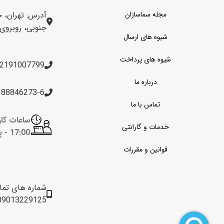
مجله سماسازان
آدرس: تهران، خ
جنوبی، روبروی برج 
شیوه های ارسال
شیوه های پرداخت
2191007799
درباره ما
188846273-6
تماس با ما
خدمات و گارانتی
17:00 -
پن
قوانین و مقررات
شماره های تم
09013229125