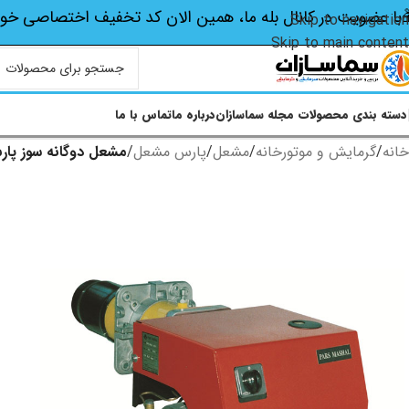
با عضویت در کانال بله ما، همین الان کد تخفیف اختصاصی‌ خو
Skip to navigation
Skip to main content
دسته بندی محصولات
مجله سماسازان
درباره ما
تماس با ما
خانه
/
گرمایش و موتورخانه
/
مشعل
/
پارس مشعل
/
مشعل دوگانه سوز پارس مشعل 220 کیلووات (گاز-گا