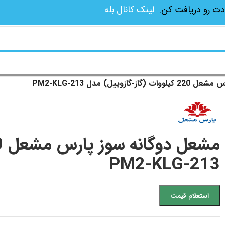
دت رو دریافت کن.
لینک کانال بله
زوییل) مدل PM2-KLG-213
PM2-KLG-213
استعلام قیمت