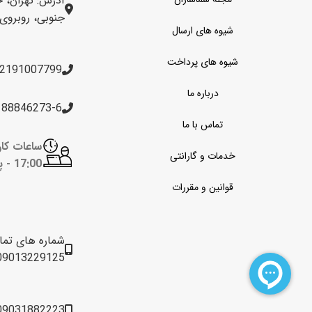
آدرس: تهران، خ
جنوبی، روبروی برج 
شیوه های ارسال
شیوه های پرداخت
2191007799
درباره ما
188846273-6
تماس با ما
خدمات و گارانتی
17:00 -
پن
قوانین و مقررات
شماره های تم
09013229125
09031882223