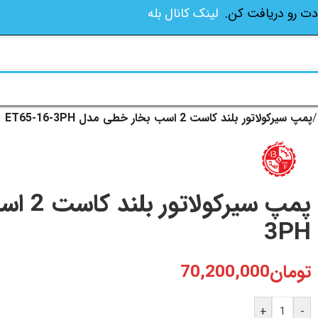
دت رو دریافت کن.
لینک کانال بله
/
پمپ سیرکولاتور بلند کاست 2 اسب بخار خطی مدل ET65-16-3PH
3PH
تومان
70,200,000
+
-