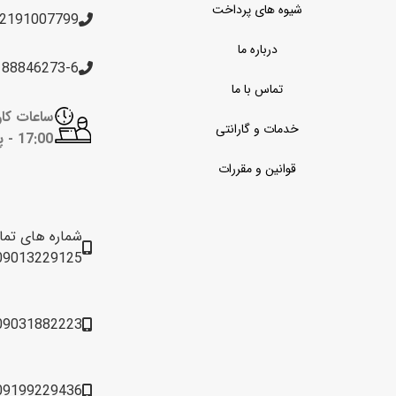
شیوه های پرداخت
2191007799
درباره ما
188846273-6
تماس با ما
خدمات و گارانتی
17:00 -
پن
قوانین و مقررات
شماره های تم
09013229125
09031882223
09199229436