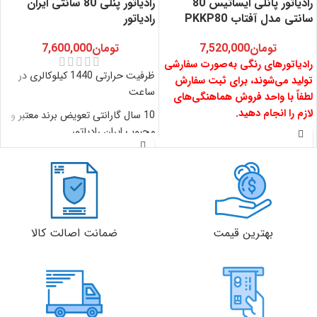
رادیاتور پانلی ایساتیس 80
رادیاتور پنلی 80 سانتی ایران
سانتی مدل آفتاب PKKP80
رادیاتور
تومان
7,520,000
تومان
7,600,000
رادیاتورهای رنگی به‌صورت سفارشی
ظرفیت حرارتی 1440 کیلوکالری در
تولید می‌شوند، برای ثبت سفارش
ساعت
لطفاً با واحد فروش هماهنگی‌های
لازم را انجام دهید.
10 سال گارانتی تعویض برند معتبر و
محبوب ایران رادیاتور
دید
یک
سه
شش
یک
دوام و مقاومت در برابر زنگ زدگی به
کلی
ماه
ماه
ماه
سال
دلیل بهره مندی از پوشش پلی استر
دارای نشان استاندارد ملی ایران
دید
یک
سه
شش
بهترین قیمت
ضمانت اصالت کالا
کلی
ماه
ماه
ماه