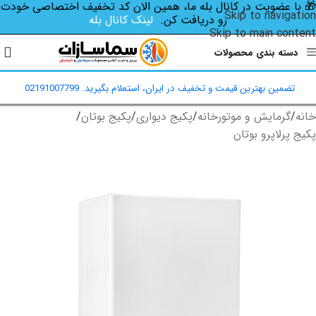
🎁 با عضویت در کانال بله ما، همین الان کد تخفیف اختصاصی‌ خودت
Skip to navigation
رو دریافت کن.
لینک کانال بله
Skip to main content
دسته بندی محصولات
تضمین بهترین قیمت و تخفیف در ایران، استعلام بگیرید. 02191007799
خانه
/
گرمایش و موتورخانه
/
پکیج دیواری
/
پکیج بوتان
/
پکیج پرلاپرو بوتان