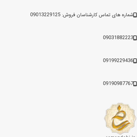
شماره های تماس کارشناسان فروش: 09013229125
09031882223
09199229436
09190987767