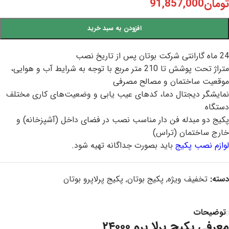
تومان
91,857,000
افزودن به سبد خرید
24 ماه گارانتی شرکت بوتان پس از تاریخ نصب
متراژ تحت پوشش تا 210 متر مربع با توجه به شرایط آب و هوایی،
موقعیت ساختمان و مصالح مصرفی
نمایشگر دیجتال دما، کدهای عیب یابی و وضعیت‌های کاری مختلف
دستگاه
پکیج دو مبدله فن دار مناسب نصب در فضای داخل (آشپزخانه) و
خارج ساختمان (تراس)
لوازم نصب پکیج
باید بصورت جداگانه تهیه شود.
دسته:
تخفیف ویژه
,
پکیج بوتان
,
پکیج پرلاپرو بوتان
توضیحات
معرفی پکیج پرلا پرو ۲۴۰۰۰