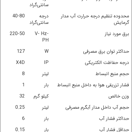
سانتی‌گراد
محدوده تنظیم درجه حرارت آب مدار
درجه
40-80
گرمایش
سانتی‌گراد
برق مورد نیاز
V- Hz-
220-50
PH
حداکثر توان برق مصرفی
W
127
درجه حفاظت الکتریکی
IP
X4D
حجم منبع انبساط
لیتر
8
فشار تزریقی هوا به داخل منبع انبساط
بار
1
وزن خالص
کیلو گرم
32
حجم آب داخل مدار آبگرم مصرفی
لیتر
0.25
حداکثر فشار آب
بار
6
حداقل فشار آب
بار
0.15