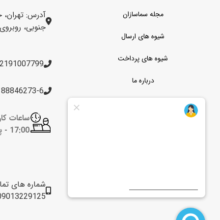
مجله سماسازان
آدرس: تهران، خ
جنوبی، روبروی برج 
شیوه های ارسال
شیوه های پرداخت
2191007799
درباره ما
188846273-6
تماس با ما
خدمات و گارانتی
17:00 -
پن
قوانین و مقررات
شماره های تم
09013229125