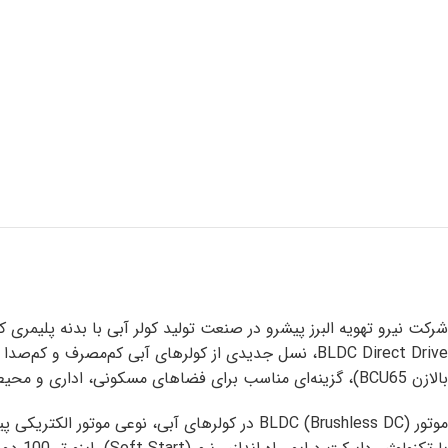
بالازن BCU65)، گزینه‌ای مناسب برای فضاهای مسکونی، اداری و محیط‌هایی است که به هوادهی یکنواخت، راندمان بالا و نگهداری آسان نیاز دارند.
موتور BLDC (Brushless DC) در کولرهای آبی، ن