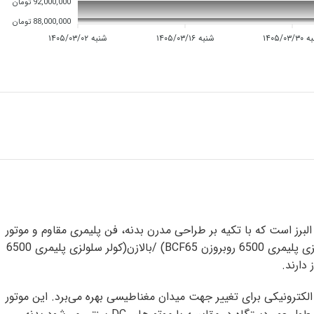
92,000,000 تومان
88,000,000 تومان
۱۴۰۵/۰۳/
شنبه ۱۴۰۵/۰۳/۱۶
شنبه ۱۴۰۵/۰۳/۰۲
ی که به تازگی کولر سلولزی پلیمری 6500 از محصولات پیشرفته نیرو تهویه البرز است که با تکیه بر طراحی مدرن بدنه، فن پلیمری مقاوم و موتور
BLDC Direct Drive، نسل جدیدی از کولرهای آبی کم‌مصرف و کم‌صدا را ارائه می‌دهد. این مدل با ظرفیت 6500 و ساختار روبروزن(کولر سلولزی پلیمری 6500 روبروزن BCF65) /بالازن(کولر سلولزی پلیمری 6500
تم کنترل الکترونیکی برای تغییر جهت میدان مغناطیسی بهره می‌برد. این موتور