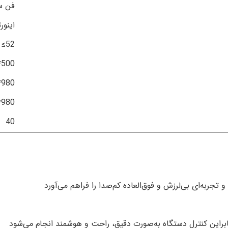
فن سا
اینورتر 00
52≥
500*500
980*980*930
980*980*960
40
 تجربه‌ای بی‌لرزش و فوق‌العاده کم‌صدا را فراهم می‌آورد