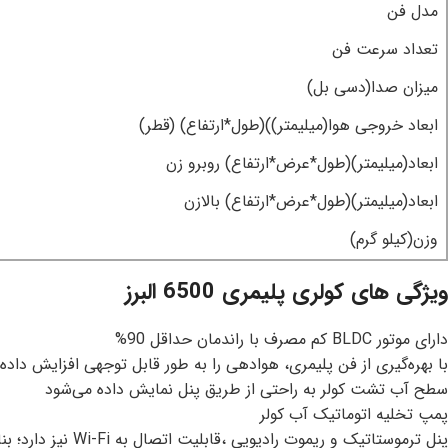
مدل فن
تعداد سرعت فن
میزان صدا(دسی بل)
ابعاد خروجی هوا(میلیمتر))(طول*ارتفاع) (قطر)
ابعاد(میلیمتر)(طول*عرض*ارتفاع) روبرو زن
ابعاد(میلیمتر)(طول*عرض*ارتفاع) بالازن
وزن(کیلو گرم)
ویژگی های کولری پلیمری 6500 البرز
دارای موتور BLDC کم مصرف با راندمان حداقل 90%
با بهره‌گیری از فن پلیمری، هوادهی را به طور قابل توجهی افزایش داده و
سطح آب تشت کولر به راحتی از طریق پنل نمایش داده می‌شود
پمپ تخلیه اتوماتیک آب کولر
پنل ترموستاتیک و ریموت رادیویی ،قابلیت اتصال به Wi‑Fi نیز دارد؛ بنابراین کنترل دستگاه به‌صورت دقیق، راحت و هوشمند انجام می‌شود