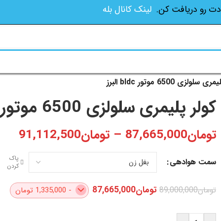
دت رو دریافت کن.
لینک کانال بله
 سلولزی 6500 موتور bldc البرز
کولر پلیمری سلولزی 6500 موتور bldc البرز
تومان
87,665,000
–
تومان
91,112,500
پاک
سمت هوادهی
کردن
تومان
87,665,000
تومان
89,000,000
- 1,335,000 تومان