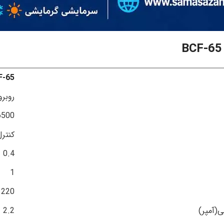
F-65
روبرو
6500
کنترل
0.4
1
220
(آمپر)
2.2