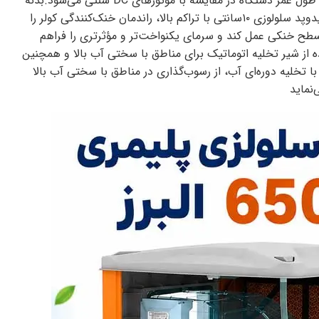
با تکنولوژی دایرکت درایو، راه اندازی نرم (Soft Start)، اینورتر 100 دور و عملکرد بهینه، موجب افزایش راندمان، کاهش میزان صدا و افزایش طول عمر دستگاه در مقایسه با موتورهای DC سنتی می‌شود.بدنه
پلیمری کولر پلیمری سلولزی 6500 البرز در برابر نور خورشید و زنگ‌زدگی مقاوم است و برای استفاده طولانی‌مدت گزینه‌ای مناسب به شمار می‌آیدوپد سلولوزی ۱۰سانتی با تراکم بالا، راندمان خنک‌کنندگی کولر را
 می‌شود کولر در بالاترین سطح خنکی عمل کند و سرمای یکنواخت‌تر و مؤثرتری را فراهم
اده از شیر تخلیه اتوماتیک برای مناطق با سختی آب بالا و همچنین
یری از راکد ماندن آب و ایجاد باکتری های مضر بصورت دوره آب کولر بصورت اتوماتیک تخلیه کند.شیر تخلیه اتوماتیک در کولر BCU-65، با تخلیه دوره‌ای آب، از رسوب‌گذاری در مناطق با سختی آب بالا
نماید