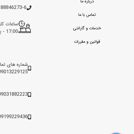
درباره ما
188846273-6
تماس با ما
خدمات و گارانتی
17:00 -
پن
قوانین و مقررات
شماره های تم
09013229125
09031882223
09199229436