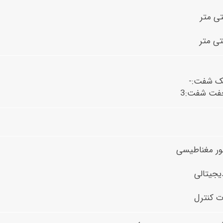
تک شفت:-
جفت شفت:3
ور مغناطیسی
یجیتالی
ت کنترل