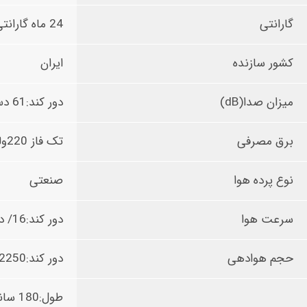
گارانتی
24 ماه گارانتی-10 سال خدمات پس از فروش
کشور سازنده
ایران
میزان صدا(dB)
دور کند:61 دسی بل/ دور تند:63 دسی بل
برق مصرفی
تک فاز 220ولت 50 هرتز
نوع پرده هوا
صنعتی
سرعت هوا
دور کند:16/ دور تند:20
حجم هوادهی
دور کند:2250 متر مکعب بر ساعت/دور تند:2800 متر مکعب بر ساعت
طول:180 سانتی متر