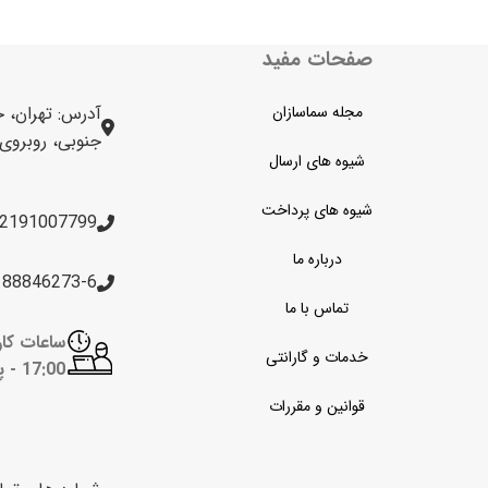
صفحات مفید
مجله سماسازان
آدرس: تهران، خ
جنوبی، روبروی برج 
شیوه های ارسال
شیوه های پرداخت
2191007799
درباره ما
188846273-6
تماس با ما
خدمات و گارانتی
17:00 -
پن
قوانین و مقررات