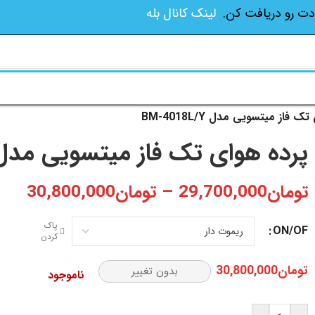
دت رو دریافت کن.
لینک کانال بله
 فاز میتسویی مدل BM-4018L/Y
پرده هوای تک فاز میتسویی مدل M-4018L/Y
تومان
29,700,000
–
تومان
30,800,000
پاک
ON/OF
کردن
تومان
30,800,000
بدون تغییر
ناموجود